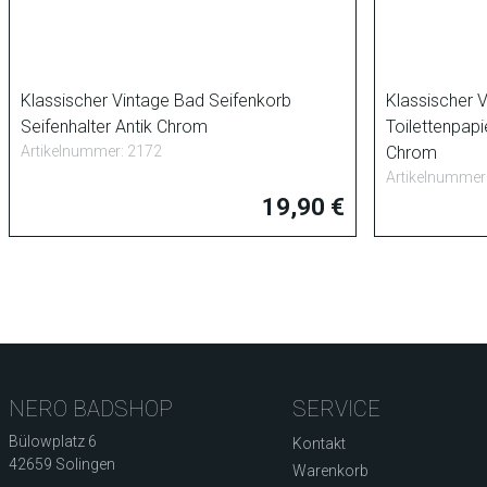
Klassischer Vintage Bad Seifenkorb
Klassischer 
Seifenhalter Antik Chrom
Toilettenpapi
Artikelnummer: 2172
Chrom
Artikelnummer
19,90 €
NERO BADSHOP
SERVICE
Bülowplatz 6
Kontakt
42659 Solingen
Warenkorb