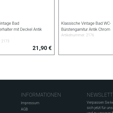
Vintage Bad
Klassische Vintage Bad WC-
erhalter mit Deckel Antik
Bürstengarnitur Antik Chrom
Artikelnummer: 2176
: 2173
21,90 €
INFORMATIONEN
NEWSLETT
Verpassen Sie ke
Impressum
sich jetzt für un
AGB
und zu unseren N