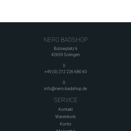
NERO BADSHOP
Bülowplatz 6
42659 Solingen
+49 (0) 212 226 680 60
info@nero-badshop.de
SERVICE
Kontakt
Warenkorb
Konto