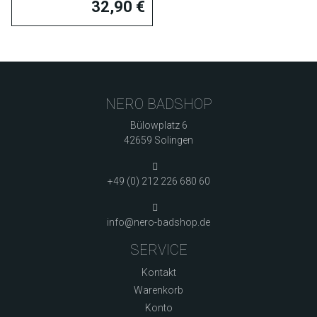
32,90 €
NERO BADSHOP
Bülowplatz 6
42659 Solingen
+49 (0) 212 226 680 60
info@nero-badshop.de
SERVICE
Kontakt
Warenkorb
Konto